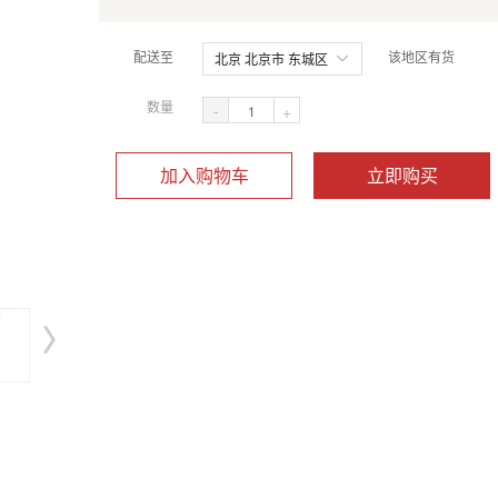
配送至
该地区有货
北京 北京市 东城区
数量
-
+
加入购物车
立即购买