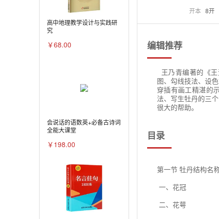
开本
8开
高中地理教学设计与实践研
究
编辑推荐
￥68.00
王乃青编著的《王
图、勾线技法、设色
穿插有画工精湛的示
法、写生牡丹的三个
很大的帮助。
会说话的语数英+必备古诗词
全能大课堂
目录
￥198.00
第一节 牡丹结构名
一、花冠
二、花萼