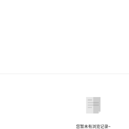
方法及用途
段
时间
要求
您暂未有浏览记录~