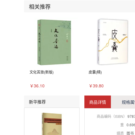
相关推荐
文化苦旅(新版)
皮囊(精)
￥36.10
￥39.80
新华推荐
商品详情
规格属
商品编码（ISBN）
978
重
0.69
媒质
图书