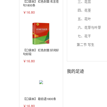
三、花蕊
【口袋本】 红色封面 名言佳
句1800条
四、花茎
￥16.80
五、花叶
六、花芽与叶芽
七、花干
第二节 写生
【口袋本】 红色封面 好词好
一、怎样进行写生
句好段
￥16.80
二、几币中写生的
我的足迹
三、写生的三个阶
四、写生时怎样抢
第三节 提炼
一、提炼的目的与
【口袋本】 歇后语1800条
二、提炼的方法
￥16.80