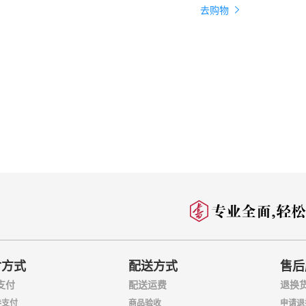
去购物
品币中的牡丹花
叶
的风睛雨露
力
付方式
配送方式
售后
支付
配送运费
退换
冠的着色
券支付
商品验收
申请退