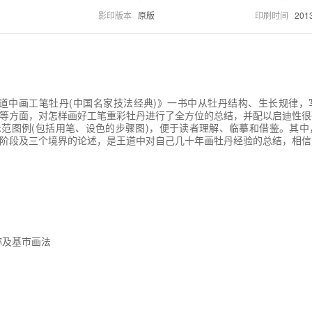
影印版本
原版
印刷时间
201
道中画工笔牡丹(中国名家技法经典)》一书中从牡丹结构、生长规律，
等方面，对怎样画好工笔重彩牡丹进行了全方位的总结，并配以启迪性很
范图例(包括用笔、设色的步骤图)，便于读者理解、临摹和借鉴。其中
阶段及三个境界的论述，是王道中对自己几十年画牡丹经验的总结，相信
称及基市画法