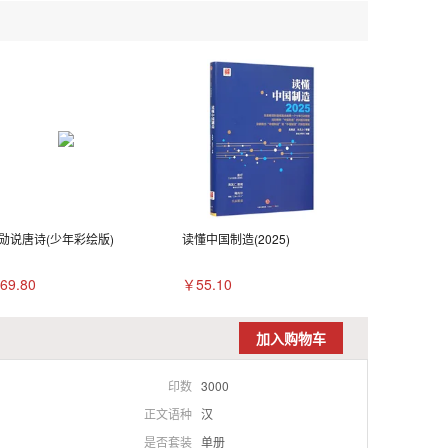
勋说唐诗(少年彩绘版)
读懂中国制造(2025)
69.80
￥55.10
加入购物车
印数
3000
正文语种
汉
是否套装
单册