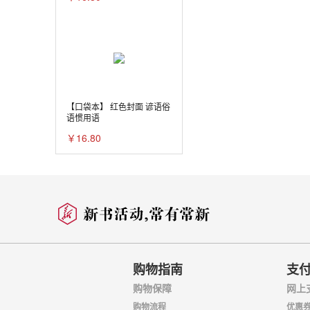
三、怎样布局
四、怎样表现不同
五、怎样表现牡丹
六、怎样表现牡丹
【口袋本】 红色封面 谚语俗
第四节 白描
语惯用语
￥16.80
一、什么叫白描
二、怎样进行白描
三、怎样勾线才有
四、白描线的感情
五、工具
第五节 着色
购物指南
支
购物保障
网上
一、各币中牡丹花
购物流程
优惠