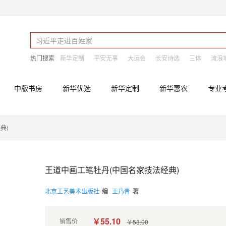
热门搜索
新华定制
平安无事
大运会
长安诗选
三体
流浪
中版书房
新华优选
新华定制
新华惠农
专业
典)
王道中画工笔牡丹(中国名家技法经典)
北京工艺美术出版社
编
王乃青
著
￥55.10
销售价
￥58.00