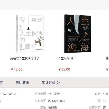
我喜欢人生快活的样子
人生海海(精)
蒋
￥48.00
￥55.00
￥
性
售后政策
累计评价
(0)
7514004106
发行范围
公开发行
页数
138
6
CIP核字
2013241073
高
10
用纸
普通纸
是否注音
否