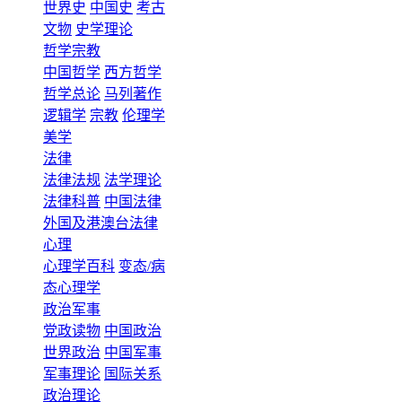
世界史
中国史
考古
文物
史学理论
哲学宗教
中国哲学
西方哲学
哲学总论
马列著作
逻辑学
宗教
伦理学
美学
法律
法律法规
法学理论
法律科普
中国法律
外国及港澳台法律
心理
心理学百科
变态/病
态心理学
政治军事
党政读物
中国政治
世界政治
中国军事
军事理论
国际关系
政治理论