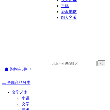
三体
流浪地球
四大名著
购物车
0
件
全部商品分类
文学艺术
小说
文学