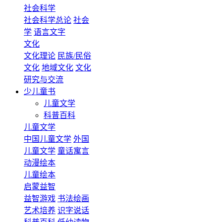
社会科学
社会科学总论
社会
学
语言文字
文化
文化理论
民族/民俗
文化
地域文化
文化
研究与交流
少儿童书
儿童文学
科普百科
儿童文学
中国儿童文学
外国
儿童文学
童话寓言
动漫绘本
儿童绘本
启蒙益智
益智游戏
书法绘画
艺术培养
识字说话