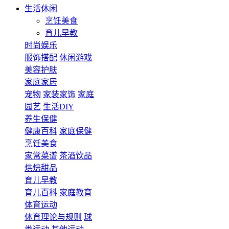
生活休闲
烹饪美食
育儿早教
时尚娱乐
服饰搭配
休闲游戏
美容护肤
家庭家居
宠物
家装家饰
家庭
园艺
生活DIY
养生保健
健康百科
家庭保健
烹饪美食
家常菜谱
茶酒饮品
烘焙甜品
育儿早教
育儿百科
家庭教育
体育运动
体育理论与规则
球