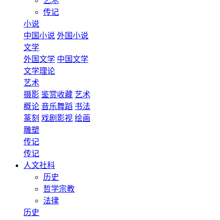
艺术
传记
小说
中国小说
外国小说
文学
外国文学
中国文学
文学理论
艺术
摄影
鉴赏收藏
艺术
概论
音乐舞蹈
书法
篆刻
戏剧影视
绘画
雕塑
传记
传记
人文社科
历史
哲学宗教
法律
历史