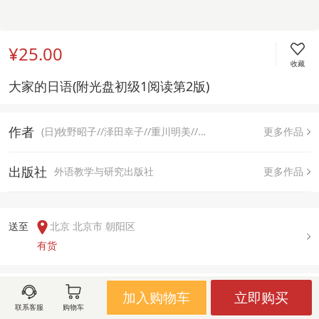
¥25.00
收藏
大家的日语(附光盘初级1阅读第2版)
作者
(日)牧野昭子//泽田幸子//重川明美//田中よね//水野マリ子
更多作品
出版社
外语教学与研究出版社
更多作品
送至  
北京 北京市 朝阳区
有货
用户评论(
0
)
加入购物车
立即购买
联系客服
购物车