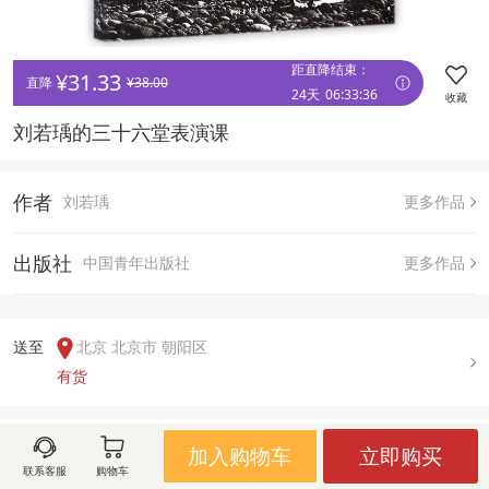
距直降结束：
¥
31.33
直降 
¥
38.00
24天
06
:
33
:
36
收藏
刘若瑀的三十六堂表演课
作者
刘若瑀
更多作品
出版社
中国青年出版社
更多作品
送至  
北京 北京市 朝阳区
有货
用户评论(
0
)
加入购物车
立即购买
联系客服
购物车