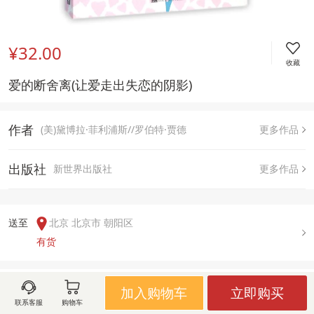
¥32.00
收藏
爱的断舍离(让爱走出失恋的阴影)
作者
(美)黛博拉·菲利浦斯//罗伯特·贾德
更多作品
出版社
新世界出版社
更多作品
送至  
北京 北京市 朝阳区
有货
用户评论(
0
)
加入购物车
立即购买
联系客服
购物车