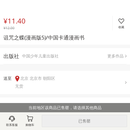
¥11.40
收藏
¥
12.00
诅咒之蝶(漫画版5)/中国卡通漫画书
出版社
中国少年儿童出版社
更多作品
送至  
北京 北京市 朝阳区
无货
用户评论(
0
)
当前地区该商品已售罄，请选择其他商品
已售罄
联系客服
购物车
图文详情
出版信息
售后政策