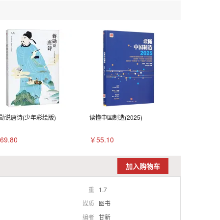
勋说唐诗(少年彩绘版)
读懂中国制造(2025)
69.80
￥55.10
加入购物车
重
1.7
媒质
图书
编者
甘新