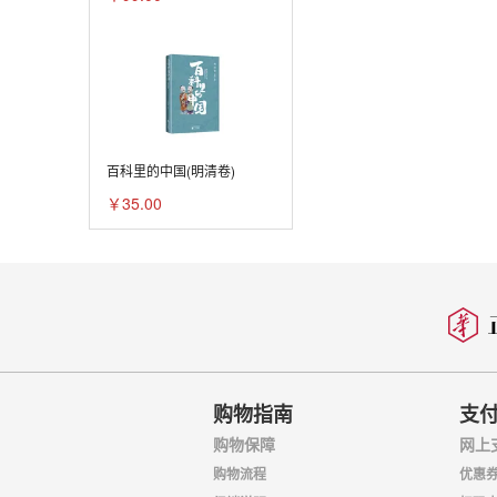
李醒韬
杨家聪
沈文江
吴洁聪
张弘
百科里的中国(明清卷)
￥35.00
张思燕
陈天硕
陈训勇
陈永康
周国城
郑文岩
购物指南
支
购物保障
网上
贾博鸿
购物流程
优惠
涂国喜