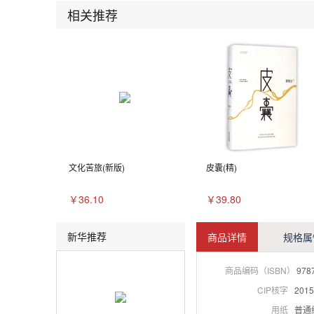
相关推荐
文化苦旅(新版)
皮囊(精)
￥36.10
￥39.80
新华推荐
商品详情
规格属
商品编码（ISBN）
978
CIP核字
2015
用纸
普通