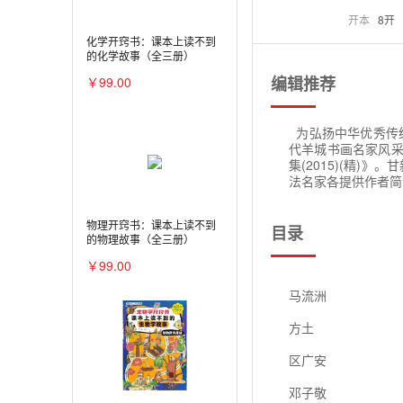
开本
8开
化学开窍书：课本上读不到
的化学故事（全三册）
编辑推荐
￥99.00
为弘扬中华优秀传统
代羊城书画名家风采
集(2015)(精)
法名家各提供作者简
物理开窍书：课本上读不到
目录
的物理故事（全三册）
￥99.00
马流洲
方土
区广安
邓子敬