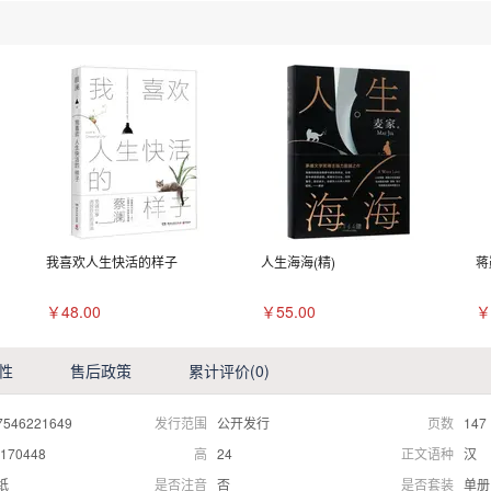
我喜欢人生快活的样子
人生海海(精)
蒋
￥48.00
￥55.00
￥
性
售后政策
累计评价
(0)
7546221649
发行范围
公开发行
页数
147
170448
高
24
正文语种
汉
纸
是否注音
否
是否套装
单册