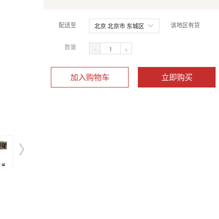
配送至
该地区有货
北京 北京市 东城区
数量
-
+
加入购物车
立即购买