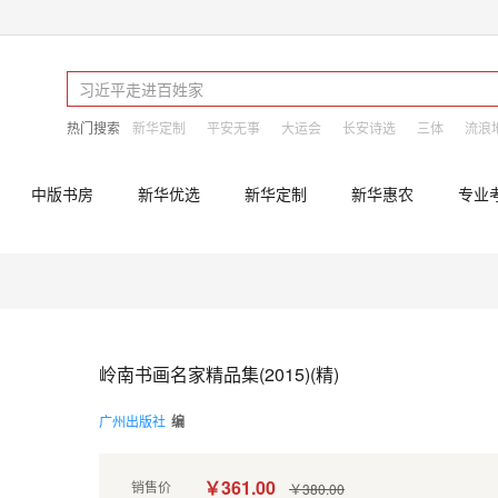
热门搜索
新华定制
平安无事
大运会
长安诗选
三体
流浪
中版书房
新华优选
新华定制
新华惠农
专业
岭南书画名家精品集(2015)(精)
广州出版社
编
￥361.00
销售价
￥380.00