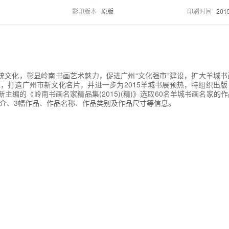
影印版本
原版
印刷时间
201
文化，彰显岭南书画艺术魅力，促进广州“文化强市”建设，扩大羊城书
，打造广州市新文化名片，并进一步为2015羊城书展预热，特组织出
》。甘新主编的《岭南书画名家精品集(2015)(精)》选取60名羊城书画名家
介、3幅作品、作品名称、作品类别及作品尺寸等信息。