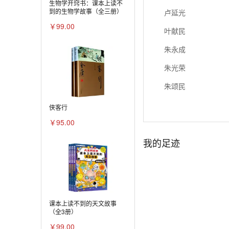
生物学开窍书：课本上读不
到的生物学故事（全三册）
卢延光
￥99.00
叶献民
朱永成
朱光荣
朱颂民
任桂森
侠客行
￥95.00
刘思东
我的足迹
羊草
许固令
孙戈
苏小华
课本上读不到的天文故事
（全3册）
李晓白
￥99.00