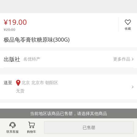
¥19.00
收藏
¥
20.00
极品龟苓膏软糖原味(300G)
出版社
名优特产
更多作品
送至  
北京 北京市 朝阳区
无货
用户评论(
0
)
当前地区该商品已售罄，请选择其他商品
已售罄
联系客服
购物车
图文详情
出版信息
售后政策