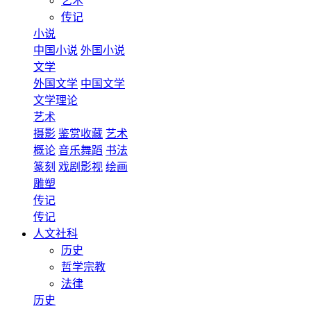
艺术
传记
小说
中国小说
外国小说
文学
外国文学
中国文学
文学理论
艺术
摄影
鉴赏收藏
艺术
概论
音乐舞蹈
书法
篆刻
戏剧影视
绘画
雕塑
传记
传记
人文社科
历史
哲学宗教
法律
历史