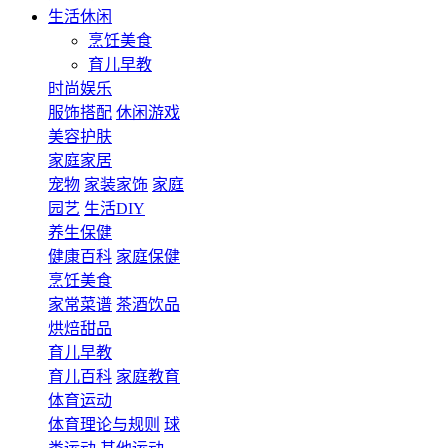
生活休闲
烹饪美食
育儿早教
时尚娱乐
服饰搭配
休闲游戏
美容护肤
家庭家居
宠物
家装家饰
家庭
园艺
生活DIY
养生保健
健康百科
家庭保健
烹饪美食
家常菜谱
茶酒饮品
烘焙甜品
育儿早教
育儿百科
家庭教育
体育运动
体育理论与规则
球