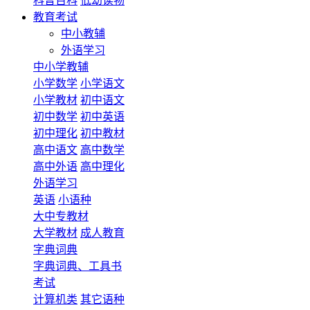
科普百科
低幼读物
教育考试
中小教辅
外语学习
中小学教辅
小学数学
小学语文
小学教材
初中语文
初中数学
初中英语
初中理化
初中教材
高中语文
高中数学
高中外语
高中理化
外语学习
英语
小语种
大中专教材
大学教材
成人教育
字典词典
字典词典、工具书
考试
计算机类
其它语种