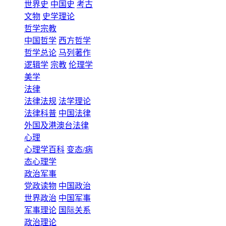
世界史
中国史
考古
文物
史学理论
哲学宗教
中国哲学
西方哲学
哲学总论
马列著作
逻辑学
宗教
伦理学
美学
法律
法律法规
法学理论
法律科普
中国法律
外国及港澳台法律
心理
心理学百科
变态/病
态心理学
政治军事
党政读物
中国政治
世界政治
中国军事
军事理论
国际关系
政治理论