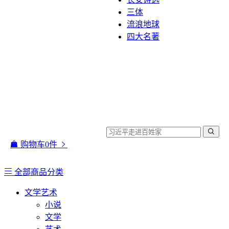
三体
流浪地球
四大名著
购物车
0
件
全部商品分类
文学艺术
小说
文学