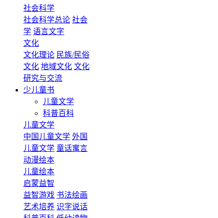
社会科学
社会科学总论
社会
学
语言文字
文化
文化理论
民族/民俗
文化
地域文化
文化
研究与交流
少儿童书
儿童文学
科普百科
儿童文学
中国儿童文学
外国
儿童文学
童话寓言
动漫绘本
儿童绘本
启蒙益智
益智游戏
书法绘画
艺术培养
识字说话