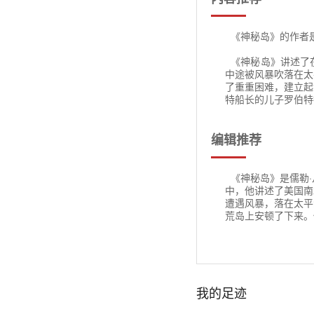
“我沿着海岸又走了
第二十章
《神秘岛》的作者是
……
第二十一章
《神秘岛》讲述了
P48-49
第二十二章
中途被风暴吹落在太
了重重困难，建立起
第二部
特船长的儿子罗伯特
荒岛上的人
编辑推荐
第一章
第二章
《神秘岛》是儒勒·
中，他讲述了美国南
第三章
遭遇风暴，落在太平
荒岛上安顿了下来。
第四章
第五章
第六章
我的足迹
第七章