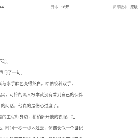
.44
开本
16开
影印版本
原版
不动。
大声问了一句。
者与水手脸色变得煞白。哈伯绞着双手，
其实，可怜的黑人根本就没有看到自己的伙伴
手的问话，他真的是伤心过度了。
着的工程师身边，稍稍解开他的衣服，把
上。时间一秒一秒地过去，仿佛长似一个世纪