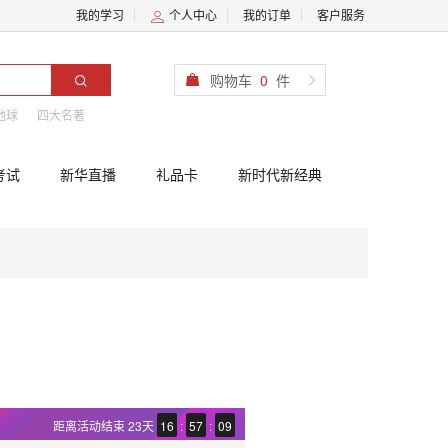
我的学习
个人中心
我的订单
客户服务
购物车
0
件
地球
四大名著
考试
新华直播
礼品卡
新时代新经典
距离活动结束
23天
16
:
57
:
08