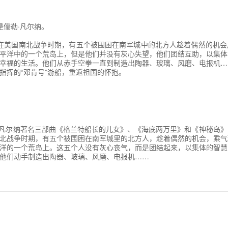
两英里，但仍一无所获。直到昨天傍晚五点钟光景，我在沙滩上发现了许
儒勒·凡尔纳。
在美国南北战争时期，有五个被围困在南军城中的北方人趁着偶然的机会
平洋中的一个荒岛上，但是他们并没有灰心失望，他们团结互助，以集体
幸福的生活。他们从赤手空拳一直到制造出陶器、玻璃、风磨、电报机…
指挥的“邓肯号”游船，重返祖国的怀抱。
凡尔纳著名三部曲《格兰特船长的儿女》、《海底两万里》和《神秘岛》
北战争时期，有五个被围困在南军城里的北方人，趁着偶然的机会，乘气
洋的一个荒岛上。这五个人没有灰心丧气，而是团结起来，以集体的智慧
他们动手制造出陶器、玻璃、风磨、电报机……