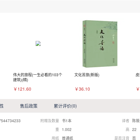
伟大的旅程(一生必看的103个
文化苦旅(新版)
皮
建筑)(精)
￥121.60
￥36.10
￥
性
售后政策
累计评价
(0)
7544734233
附赠及数量
书1本
译者
陈筱
重
1.002
高
22
用纸
普通纸
是否注音
否