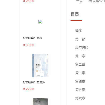
一般——他就这么
￥28.00
弱的跳动。
目录
纳布稍微挺直了点
人也没像他那样脸
译序
他是以为自己的主
方寸经典：面纱
第一部
最后，斯皮莱站起
￥36.00
高空遇险
“他还活着!”
第一章
水手也连忙跪了下
第二章
地搏动着，而且觉
第三章
哈伯闻知，立刻跑
第四章
方寸经典：悉达多
溪，大概是大雨过
￥22.80
第五章
干净清纯。没有盛
第六章
了回来。