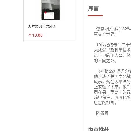
第七章
记者把湿手帕贴在
序言
第八章
“我们一定能救活他
第九章
方寸经典：局外人
纳布闻听此言，心
儒勒·凡尔纳(18
上竟无一点儿伤痕。
第十章
享誉全世界。
￥19.80
只有等史密斯能说
第十一章
19世纪的最后二十
揉搓、按摩。
大成就以及科学技术
第十二章
过自己的主人公，体
经过这么一个劲儿
的不同之处。
如果大伙儿不及时赶
第十三章
《神秘岛》是凡尔
“您以为您主人已经
第十四章
他讲述了美国南北战
风暴，落在太平洋的
“是呀，我以为他已
第十五章
上安顿了下来。他们
边。”
罚在另一荒岛上的罪
第十六章
暗中保护，屡屡化险
然后，纳布叙述了当
思念的祖国。
过的那一带海岸。他
第十七章
抱有找到活着的主人
陈筱卿
海滩上散布着无数的
第十八章
冲到很远的地方去的
2009年12月
他想见主人最后一面
第十九章
内容推荐