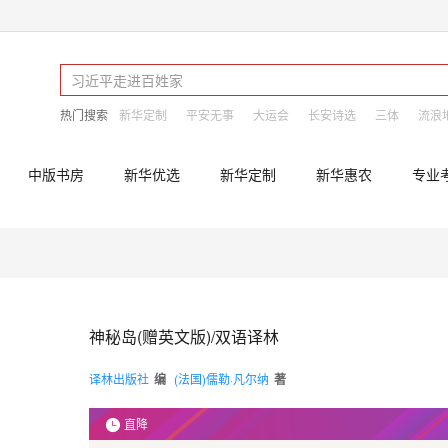
热门搜索
新华定制
平安无事
大运会
长安诗选
三体
流浪
中版书房
新华优选
新华定制
新华惠农
专业
神秘岛(赠英文版)/双语译林
译林出版社
编
(法国)儒勒·凡尔纳
著
直降