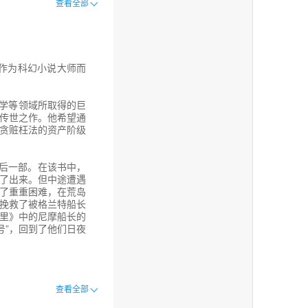
查看全部
说点儿什么。
他头上、身上、四肢
是作为科幻小说大师而
手的绒线衣对他进行
学等领域所取得的巨
传世之作。他希望通
贪赃枉法的资产阶级
过度疲劳而昏迷的，
后一部。在该书中，
了出来。但中途遭遇
了重重困难，在荒岛
然后我便死在他的旁
挽救了被格兰特船长
里》中的尼摩船长的
号”，回到了他们日夜
，一直走到自己曾走
没有放过。当时并没
去，找了很久，只见
心想，尸体可能会被
尸体冲上岸的，所以
查看全部