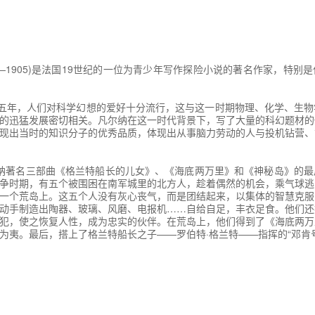
工程师的嘴唇上。经凉水这么一激，工程师从胸腔内吐了口气，好像是要
的!”记者说。
中充满了希望。他立刻解开主人的衣裳，看看他受了伤没有。奇怪的是，
28—1905)是法国19世纪的一位为青少年写作探险小说的著名作家，特别
他摔下来，即使爬到这儿，手上也该留下点儿伤痕的呀!
话时，谜才能解开了。现在，首先是要把他救醒过来。于是，他们便用水
五年，人们对科学幻想的爱好十分流行，这与这一时期物理、化学、生物
的迅猛发展密切相关。凡尔纳在这一时代背景下，写了大量的科幻题材的
现出当时的知识分子的优秀品质，体现出从事脑力劳动的人与投机钻营、
地按摩，他苏醒过来，胳膊微微动了一下，呼吸也渐渐地均匀了。他是因
到，他就醒不过来了。
纳著名三部曲《格兰特船长的儿女》、《海底两万里》和《神秘岛》的最
不行了吧?”水手问纳布。
争时期，有五个被围困在南军城里的北方人，趁着偶然的机会，乘气球逃
一个荒岛上。这五个人没有灰心丧气，而是团结起来，以集体的智慧克服
经不行了。如果不是托普找到你们，你们没来的话，我已准备掩埋他了，
动手制造出陶器、玻璃、风磨、电报机……自给自足，丰衣足食。他们还
犯，使之恢复人性，成为忠实的伙伴。在荒岛上，他们得到了《海底两万
为夷。最后，搭上了格兰特船长之子——罗伯特·格兰特——指挥的“邓肯
时的情况。头一天黎明时分，他便离开了“壁炉”，爬上海岸，往北走去
在海岸上，在岩石缝中，在沙滩上，仔仔细细地搜寻着，一个细小角落都
的希望，而只想找到他的尸体，把他安葬了，也就了却了心愿。他找来找
贝壳，并无被人踩破的痕迹。于是，他又上到岸上，又往前走了几英里，
。纳布深信，如果海岸平坦，而尸体又在附近漂浮着，那么海水肯定会将
。