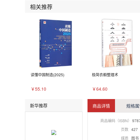
相关推荐
读懂中国制造(2025)
极简衣橱整理术
￥55.10
￥64.60
新华推荐
商品详情
规格属
商品编码（ISBN）
978
页数
427
媒质
图书