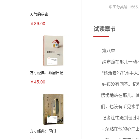
中图分类号
I565
天气的秘密
￥89.00
试读章节
第八章
纳布跪在那儿一动
“还活着吗?”水手
方寸经典：独居日记
￥45.00
纳布没有回答。记
愣愣地站在那儿。
们，也没有听见水
记者连忙跪到僵卧
耳朵贴在他的心口
方寸经典：窄门