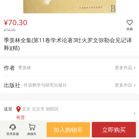
¥70.30
收藏
¥
74.00
季羡林全集(第11卷学术论著3吐火罗文弥勒会见记译
释)(精)
作者
季羡林
更多作品
出版社
外语教学与研究出版社
更多作品
送至  
北京 北京市 朝阳区
有货
加入购物车
立即购买
联系客服
购物车
用户评论(
0
)