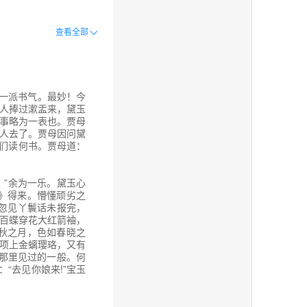
查看全部
一派书气。最妙！今
人捧过漱盂来，黛玉
事略为一表也。贾母
二人去了。贾母因问黛
妹们读何书。贾母道：
”余为一乐。黛玉心
》得来。懵懂顽劣之
，忽见丫鬟话未报完，
百蝶穿花大红箭袖，
秋之月，色如春晓之
项上金螭璎珞，又有
那里见过的一般。何
“去见你娘来!”宝玉
中胎发，总编一根大