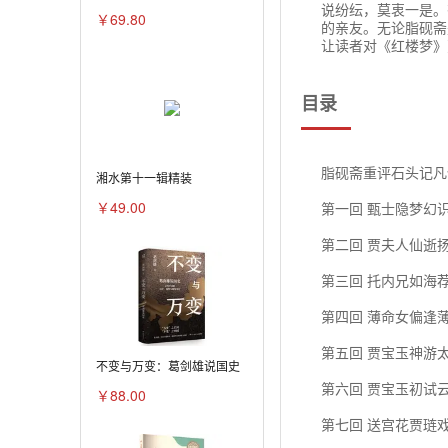
说纷纭，莫衷一是。
￥69.80
的亲友。无论脂砚斋
让读者对《红楼梦》
目录
脂砚斋重评石头记凡
湘水第十一辑精装
￥49.00
第一回 甄士隐梦幻
第二回 贾夫人仙逝
第三回 托内兄如海
第四回 薄命女偏逢
第五回 贾宝玉神游
不变与万变：葛剑雄说国史
第六回 贾宝玉初试
￥88.00
第七回 送宫花贾琏