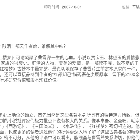
印刷时间
2007-10-01
包装
平装
辛酸泪！都云作者痴，谁解其中味？
红楼梦》可谓凝聚了曹雪芹一生的心血。小说以贾宝玉、林黛玉的爱情悲
大家族的兴衰史。鲜活的人物、凄美的爱情，是一部读不完、说不尽的千
红楼梦》古抄本中最完整、最真切地保存了曹雪芹生前定本原貌的一种，
，还可以直接品味到作者的“红颜知己”脂砚斋在庚辰原本上留下的2100
学术研究价值和版本珍藏价值。
学史上地位的确立，首先当然是这些名著本身所具有的独特魅力所致，但
到的小说批评家们极力批点评说有极大的关系。像李卓吾、金圣叹、毛宗
与《西游记》、《三国演义》、《水浒传》、《红楼梦》密切相连的。他
面，也使更多的读者通过他们的批评更深入地了解了这些古典名著的精髓
》密不可分，从他的评语中可以看出，脂砚斋与曹雪芹关系密切，但他们