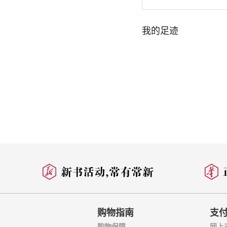
语，经过程伟元、高
第三十三回 手足眈
的是百二十回本。
第三十四回 情中情
我的足迹
据几代红学家的考证
奴才的地位，但跟随
第三十五回 白玉钏
到伯父曹颐，父亲曹
打击自己的政敌，曹
第三十六回 绣鸳鸯
家还没有落到困苦的
维持着小康生活。
第三十七回 秋爽斋
(1739)，宫廷
京西郊一带，靠卖画
第三十八回 林潇湘
可惜由于过分伤痛幼
二十九年(1764)。
第三十九回 村姥姥
一
第四十回 史太君两
从表层上看，曹雪
第四十一回 贾宝玉
的阶级——贵族地主
从里到外揭了一个透
第四十二回 蘅芜君
但是，“因空见色，
第四十三回 闲取乐
危机不仅仅反映在意
揭示以贾府为首的四
第四十四回 变生不
必然走向衰败的命运
购物指南
支
度出发，未必是曹
购物保障
网上
第四十五回 金兰契