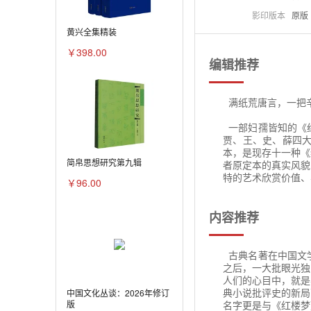
影印版本
原版
黄兴全集精装
￥398.00
编辑推荐
满纸荒唐言，一把
一部妇孺皆知的《
贾、王、史、薛四
本，是现存十一种《
简帛思想研究第九辑
者原定本的真实风貌
特的艺术欣赏价值、
￥96.00
内容推荐
古典名著在中国文
之后，一大批眼光独
人们的心目中，就是
典小说批评史的新局
中国文化丛谈：2026年修订
名字更是与《红楼梦
版