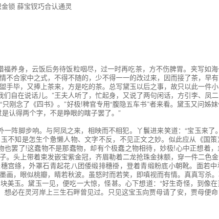
识金锁 薛宝钗巧合认通灵
承申饬 嗔顽童茗烟闹书房
权受辱 张太医论病细穷源
府排家宴 见熙凤贾瑞起淫心
惜福养身，云饭后务待饭粒咽尽，过一时再吃茶，方不伤脾胃。夹写如海
设相思局 贾天祥正照风月鉴
情不合家中之式，不得不随的，少不得一一的改过来，因而接了茶，早有
盥手毕，又捧上茶来，方是吃的茶。总写黛玉以后之事，故只以此一件小
封龙禁尉 王熙凤协理宁国府
让我们自在说话儿。”王夫人听了，忙起身，又说了两句闲话，方引李、凤
“只刚念了《四书》。”好极!稗官专用“腹隐五车书”者来看。黛玉又问姊
馆扬州城 贾宝玉路谒北静王
过是认得两个字，不是睁眼的瞎子罢了。”
权铁槛寺 秦鲸卿得趣馒头庵
一阵脚步响。与阿凤之来，相映而不相犯。丫鬟进来笑道：“宝玉来了。
宝玉不知是怎生个惫懒人物、文字不反，不见正文之妙。似此应从《国策
选凤藻宫 秦鲸卿夭逝黄泉路
物也罢了!这蠢物不是那蠢物，却有个极蠢之物相待，妙极!心中正想着
子。头上带着束发嵌宝紫金冠，齐眉勒着二龙抢珠金抹额，穿一件二色金
才题对额 荣国府归省庆元宵
长穗宫绦，外罩石青起花八团倭缎排穗褂，登着青缎粉底小朝靴。面若中
墨画，眼似桃瓣，睛若秋波。虽怒时而若笑，即嗔视而有情。真真写杀。
妃省父母 天伦乐宝玉呈才藻
块美玉。黛玉一见，便吃一大惊，怪甚。心下想道：“好生奇怪，到像在
是。想必在灵河岸上三生石畔曾见过。只见这宝玉向贾母请了安，贾母便命：
宵花解语 意绵绵静日玉生香
言弹妒意 林黛玉俏语谑娇音
换了冠带：头上周围一转的短发，都结成了小辫，红丝结束，共攒至顶