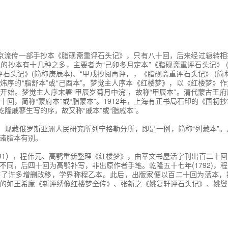
至稍，一串四颗大珠，用金八宝坠角。上穿着银红撒花半旧大袄，仍就带
娇嗔箴宝玉 俏平儿软语救贾琏
面半露松花撒花绫裤腿、锦边弹墨袜、厚底大红鞋。越显得面如敷粉，唇
风骚，全在眉稍；平生万种情思，悉堆眼角。看其外貌最是极好，却难知
宝玉悟禅机 制灯谜贾政悲谶语
玉极恰。其词日：
妙词通戏语 牡丹亭艳曲警芳心
时似傻如狂。纵然生得好皮囊，腹内原来草莽。
京流传一部手抄本《脂砚斋重评石头记》，只有八十回，后来经过辗转相
的抄本有十几种之多，主要者为“己卯冬月定本”《脂砚斋重评石头记》 (
轻财尚义侠 痴女儿遗帕惹相思
怕读文章。行为偏僻性乖张，那管世人诽谤!
评石头记》(简称庚辰本)、“甲戌抄阅再评，，《脂砚斋重评石头记》 (简
)舒元炜序的“脂舒本”或“己酉本”。梦觉主人序本《红楼梦》，以《红楼梦》
叔嫂逢五鬼 通灵玉蒙蔽遇双真
穷难耐凄凉。可怜辜负好韶光，于国于家无望。
开始。梦觉主人序末署“甲辰岁菊月中浣”，故称“甲辰本”。清代蒙古王
十回，简称“蒙府本”或“脂蒙本”。1912年，上海有正书局石印的《国初
设言传心事 潇湘馆春困发幽情
不肖无双。寄言纨绔与膏粱：莫效此儿形状!
乾隆戚蓼生写的序，故又称“戚本”或“脂戚本”。
宝钗戏彩蝶 埋香冢黛玉泣残红
未见，就脱了衣裳。还不去见你妹妹!’，宝玉早已看见多了一个姊妹，
现藏俄罗斯亚洲人民研究所列宁格勒分所，即是一例，简称“列藏本”。
归坐细看形容，与众各别：两湾似蹙非蹙黛烟眉，奇屑!妙眉!奇想!妙
诸脂本有别。
情赠茜香罗 薛宝钗羞笼红麝串
想!妙想!态生两靥之愁，娇袭一身之病。泪光点点，娇喘微微。闲静时如
是宝玉眼-中。心较比干多一窍，此一句是宝玉心中。病如西子胜三分。
91），程伟元、高鹗重新整理《红楼梦》，由萃文书屋活字刊出百二十
福深还祷福 痴情女情重愈斟情
不同，后四十回为高鹗补写，非出原作者手笔。乾隆五十七年(1792)，
作了许多增删改移，学界称程乙本。此后，出版家便以百二十回为蓝本，
机带双敲 龄官画蔷痴及局外
看他第一句是何话。“这个妹妹我曾见过的。”疯话。与黛玉同心，却是
的如王希廉《新评绣像红楼梦全传》、张新之《姚复轩评石头记》、姚燮
，一毫宿滞皆无。贾母笑道：“可又是胡说，你又何曾见过他。”宝玉笑
作千金一笑 因麒麟伏白首双星
心里就算是旧相识，一见便作如是语。宜乎王夫人谓之疯疯傻傻也。今日
!全作如是等语，焉怪人谓日痴狂。作小儿语，瞒过世人亦。……P32-34
梦》版本有两个系统，一为带有脂砚斋批语的八十回抄本。这些本子是经
心迷活宝玉 含耻辱情烈死金钏
经过辗转传抄，彼此之间正文和评语的文字都有些差异。另一个系统是百