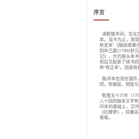
辫，黑亮如漆。从顶
第二十一回 贤袭人
锁、护身符等物；下
序言
语言常笑。天然一段
第二十二回 听曲文
江月》二词，批这宝
第二十三回 西厢记
无故寻愁觅恨，有
清乾隆年间，在北
本。迄今为止，发现
第二十四回 醉金刚
潦倒不通世务，愚顽
秋定本”《脂砚斋重
四年己酉(1789
第二十五回 魇魔法
富贵不知乐业，贫
记》，大约是从本书
但后又配录了续书四
第二十六回 蜂腰桥
天下无能第一，古今
称“有正本”。因首有
第二十七回 滴翠亭
贾母因笑道：“外客
脂评本也流往国外，
忙来作揖。厮见毕，
同，但眉批、侧批与
第二十八回 蒋玉菡
目。奇目!妙目!奇
柳扶风。至此八句
乾隆五十六年（17
第二十九回 享福人
赋。
八十回同脂本文字有
印本的基础上，又
第三十回 宝钗借扇
宝玉看罢，因笑道：
《红楼梦》，较著名
玉卿心中，有则说出
等等。
第三十一回 撕扇子
他，然我看着面善，
不可。”妙极，奇语
这样看来，《红楼
第三十二回 诉肺腑
期评阅的本子，而且