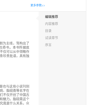
更多参数>>
编辑推荐
内容推荐
目录
试读章节
剧为主线，驾构出了
序言
古奇书。本书所据底
不仅可以从中领略作
余条珍贵批语，具有独
是也与这些小说刊刻
岗、脂砚斋等名字在
们不仅开创了中国古
和魅力。脂砚斋这个
究竟是什么关系，众