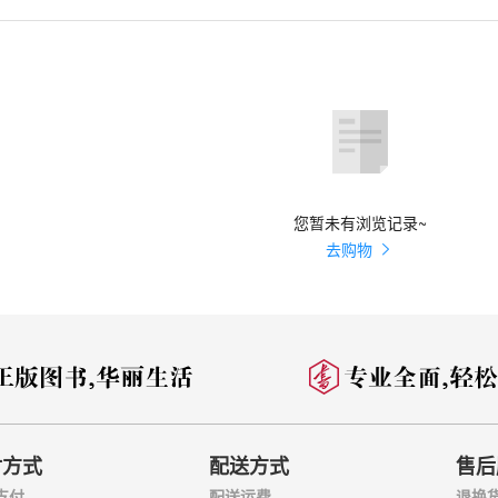
鹗整理、删补的本子。这两个系统的本子孰优孰劣，仍是红学界争论的话
眈小动唇舌 不肖种种大受笞挞
因情感妹妹 错里错以错劝哥哥
，《红楼梦》的作者是曹雪芹。他的祖上原是汉人，很早就入了满洲旗籍
主子征战南北，立有战功，特别得到康熙皇帝的宠幸，从曹雪芹的曾祖曹
亲尝莲叶羹 黄金莺巧结梅花络
頫，几代继任苏州织造、江宁织造、两淮巡盐御史等官职。雍正上台后，
家也在其内。雍正五年(1727)，雍正以曹頫亏空没有补上以及其他原因
梦兆绛芸轩 识分定情悟梨香院
境地，所谓“百足之虫，死而不僵”，在北京还保留少数财产，于是举家
乾隆继位后，对雍正的某些政策有所改变，曹家似乎解除了政治犯的
偶结海棠社 蘅芜院夜拟菊花题
内的斗争又祸及曹家，家境日益败落，大约在乾隆十几年前后，曹雪芹“举家食
和朋友们接济度日。就是在这艰苦岁月里，他呕心沥血地进行着不朽巨著
魁夺菊花诗 薛蘅芜讽和螃蟹咏
子的早逝，加之生活贫困，曹雪芹未满五旬即去世了，时间大约是乾隆二十八
您暂未有浏览记录~
去购物
是信口开河 情哥哥偏寻根究底
宴大观园 金鸳鸯三宣牙牌令
芹虽然没有像《水浒传》那样描写市民或农民的起义斗争，但他却通过对
品茶栊翠庵 刘姥姥醉卧怡红院
阶级的描写，把隐藏在物质装饰和道德礼法背后的腐朽本质，他们的丑恶
，而且客观上证明了这个阶级不配有好的命运。
兰言解疑癖 潇湘子雅谑补余音
由色生情，传情入色”，惨痛的生活经历，使他艺术地再现了封建社会面
偶攒金庆寿 不了情暂撮土为香
识形态领域，也表现在政治、经济等诸方面。可这仅是第一自然的价值系
大家族由盛而衰的过程，悲悼各色人等的悲剧命运，从而预示封建社会不
测凤姐泼醋 喜出望外平儿理妆
，或是提出后继无人的问题。这统统是我们的价值判断，而且是从政治观
付方式
配送方式
售后
雪芹的原旨。超越价值的第一自然，苦苦探求第二自然潜藏的本质——人
支付
配送运费
退换
互剖金兰语 风雨夕闷制风雨词