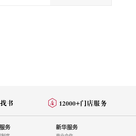
题。但当今普遍印行
，一直居于“包衣”
玺开始，经祖父曹寅
为巩固既得势力，即
将其革职抄家。这次抄
由南方迁往北京，勉强
罪名。可是乾隆四年
粥酒常赊”，贫居在北
《红楼梦》的创作。
年(1763)，一说
被称为封建社会基石
生活以及意识形态，
临着重重危机，这种
统。曹雪芹绝不只是
可克服的内在矛盾和
点和实用理性主义角
服务
新华服务
生爱、欲、悲、欢、
货制度
商业合作