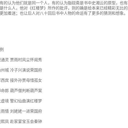
有的认为他们就是同一个人，有的认为脂砚斋是书中史湘云的原型，也有
是什么人，他对《红楼梦》所作的批评，则的确是给本来已经精彩无比的
更加着迷；也让后人对八十回后书中人物的命运有了更多的猜测和想象。
例
识通灵 贾雨村风尘怀闺秀
扬州城 冷子兴演说荣国府
荐西宾 接外孙贾母惜孤女
薄命郎 葫芦僧判断葫芦案
太虚境 警幻仙曲演红楼梦
云雨情 刘姥姥一进荣国府
戏熙凤 赴家宴宝玉会秦钟