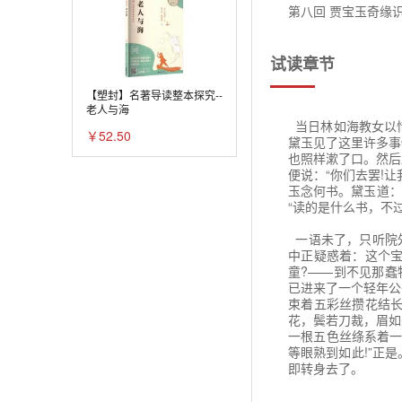
第八回 贾宝玉奇缘
第九回 训劣子李贵
试读章节
第十回 金寡妇贪利
【塑封】名著导读整本探究--
第十一回 庆寿辰宁
老人与海
当日林如海教女以
￥52.50
第十二回 王熙凤毒
黛玉见了这里许多事
也照样漱了口。然后
第十三回 秦可卿死
便说：“你们去罢!
玉念何书。黛玉道：
第十四回 林如海捐
“读的是什么书，不
第十五回 王凤姐弄
一语未了，只听院外
中正疑惑着：这个
第十六回 贾元春才
童?——到不见那蠢
已进来了一个轻年公
第十七回 大观园试
束着五彩丝攒花结
花，鬓若刀裁，眉如
第十八回 皇恩重元
一根五色丝绦系着一
等眼熟到如此!”正
第十九回 情切切良
即转身去了。
第二十回 王熙凤正
一时回来，再看已