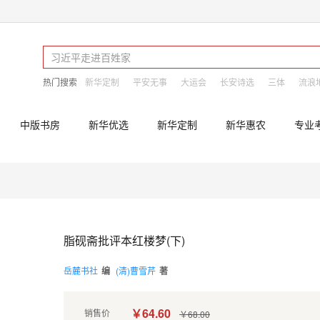
热门搜索
新华定制
平安无事
大运会
长安诗选
三体
流浪
中版书房
新华优选
新华定制
新华惠农
专业
脂砚斋批评本红楼梦(下)
岳麓书社
编
(清)曹雪芹
著
￥64.60
销售价
￥68.00