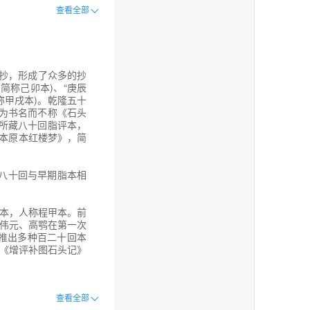
查看全部
着项圈、宝玉、寄名
似施脂，转盼多情，
其底细。后人有《西
抄，形成了众多的抄
简称己卯本)、“庚辰
称甲戌本)。乾隆五十
作为书名而不称《石头
府所藏八十回脂评本，
抄本原本红楼梦》，简
便料定是林姑母之女，
八十回与早期脂本相
想!一双似喜非喜含情
娇花照水，行动处似弱
此十句定评，直抵一
回本，人称程甲本。前
程伟元、高鹗在第一次
推出多种百二十回本
两样笔墨。观此则知
《增评补图石头记》
道：“虽然未曾见过
只作远别重逢，未为
过脂砚斋等人不同时
查看全部
二十回没有脂砚斋评