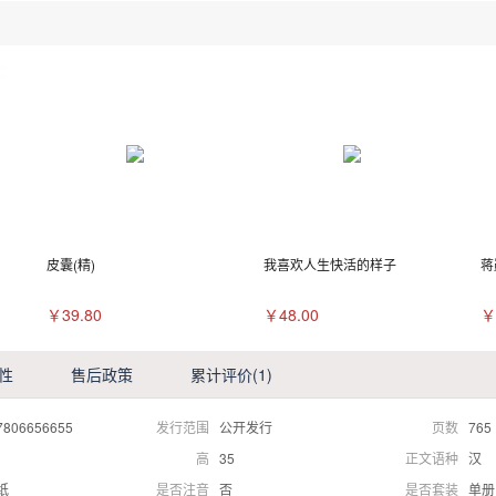
皮囊(精)
我喜欢人生快活的样子
蒋
￥39.80
￥48.00
￥
性
售后政策
累计评价
(1)
7806656655
发行范围
公开发行
页数
765
高
35
正文语种
汉
纸
是否注音
否
是否套装
单册